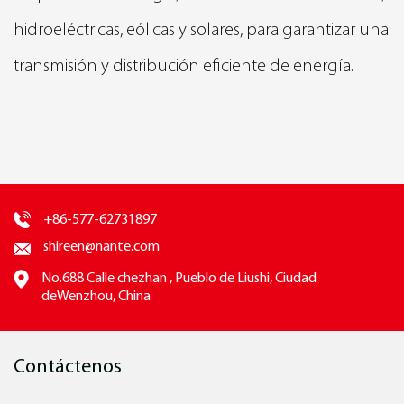
hidroeléctricas, eólicas y solares, para garantizar una
transmisión y distribución eficiente de energía.
+86-577-62731897
shireen@nante.com
No.688 Calle chezhan , Pueblo de Liushi, Ciudad
deWenzhou, China
Contáctenos