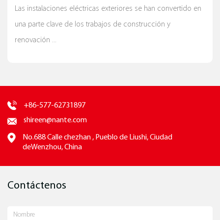
adaptada a diversos requisitos de instalación
Las instalaciones eléctricas exteriores se han convertido en
una parte clave de los trabajos de construcción y
renovación ...
+86-577-62731897
shireen@nante.com
No.688 Calle chezhan , Pueblo de Liushi, Ciudad
deWenzhou, China
Contáctenos