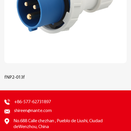
fNP2-013f
+86-577-62731897
shireen@nante.com
No.688 Calle chezhan , Pueblo de Liushi, Ciudad
deWenzhou, China