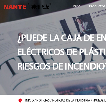
Inicio
Productos
¿PUEDE LA CAJA DE E
ELÉCTRICOS DE PLÁST
RIESGOS DE INCENDIO
INICIO
/
NOTICIAS
/
NOTICIAS DE LA INDUSTRIA
/
¿PUEDE L